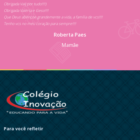
Obrigada Val( por tudo!!!!)
Obrigada Valéria e Geso!!!!
Que Deus abençoe grandemente a vida, a família de vcs!!!!
Tenho vcs no meu coração para sempre!!!!
Roberta Paes
Mamãe
Para você refletir