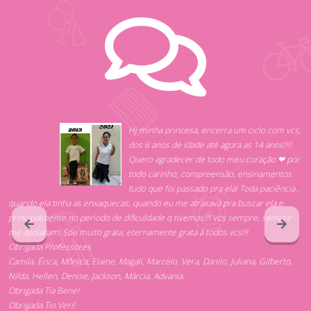
Hj minha princesa, encerra um ciclo com vcs,
dos 6 anos de idade até agora as 14 anos!!!!
Quero agradecer de todo meu coração ❤ por
todo carinho, compreensão, ensinamentos
tudo que foi passado pra ela! Toda paciência ,
quando ela tinha as enxaquecas, quando eu me atrasava pra buscar ela e
principalmente no período de dificuldade q tivemos!!! Vcs sempre, sempre
me apoiaram! Sou muito grata, eternamente grata à todos vcs!!!
Obrigada Professores
Camila, Érica, Mônica, Elaine, Magali, Marcelo, Vera, Danilo, Juliana, Gilberto,
Nilda, Hellen, Denise, Jackson, Márcia, Advania.
Obrigada Tia Bene!
Obrigada Tio Veri!